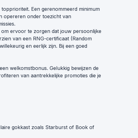
te topprioriteit. Een gerenommeerd minimum
en opereren onder toezicht van
issies.
 om ervoor te zorgen dat jouw persoonlijke
voorzien van een RNG-certificaat (Random
lekeurig en eerlijk zijn. Bij een goed
 een welkomstbonus. Gelukkig bewijzen de
ofiteren van aantrekkelijke promoties die je
laire gokkast zoals Starburst of Book of