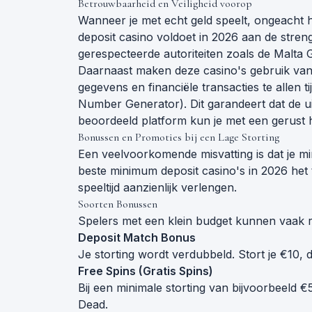
Betrouwbaarheid en Veiligheid voorop
Wanneer je met echt geld speelt, ongeacht 
deposit casino voldoet in 2026 aan de stren
gerespecteerde autoriteiten zoals de Malta
Daarnaast maken deze casino's gebruik van
gegevens en financiële transacties te allen t
Number Generator). Dit garandeert dat de uit
beoordeeld platform kun je met een gerust h
Bonussen en Promoties bij een Lage Storting
Een veelvoorkomende misvatting is dat je 
beste minimum deposit casino's in 2026 het t
speeltijd aanzienlijk verlengen.
Soorten Bonussen
Spelers met een klein budget kunnen vaak 
Deposit Match Bonus
Je storting wordt verdubbeld. Stort je €10, 
Free Spins (Gratis Spins)
Bij een minimale storting van bijvoorbeeld 
Dead.