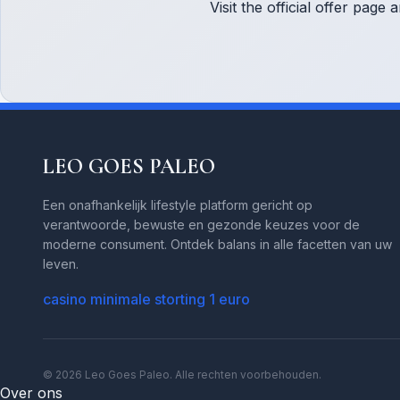
Visit the official offer pa
LEO GOES PALEO
Een onafhankelijk lifestyle platform gericht op
verantwoorde, bewuste en gezonde keuzes voor de
moderne consument. Ontdek balans in alle facetten van uw
leven.
casino minimale storting 1 euro
© 2026 Leo Goes Paleo. Alle rechten voorbehouden.
Over ons