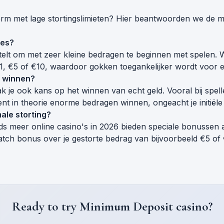
tform met lage stortingslimieten? Hier beantwoorden we de 
ies?
t stelt om met zeer kleine bedragen te beginnen met spelen. 
1, €5 of €10, waardoor gokken toegankelijker wordt voor e
d winnen?
k je ook kans op het winnen van echt geld. Vooral bij spel
nt in theorie enorme bedragen winnen, ongeacht je initiële
male storting?
ds meer online casino's in 2026 bieden speciale bonussen a
atch bonus over je gestorte bedrag van bijvoorbeeld €5 of 
Ready to try Minimum Deposit casino?