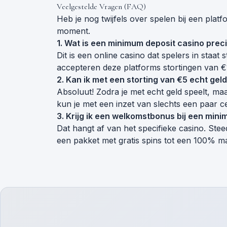
Veelgestelde Vragen (FAQ)
Heb je nog twijfels over spelen bij een pla
moment.
1. Wat is een minimum deposit casino prec
Dit is een online casino dat spelers in staa
accepteren deze platforms stortingen van €
2. Kan ik met een storting van €5 echt gel
Absoluut! Zodra je met echt geld speelt, maa
kun je met een inzet van slechts een paar ce
3. Krijg ik een welkomstbonus bij een mini
Dat hangt af van het specifieke casino. Stee
een pakket met gratis spins tot een 100% m