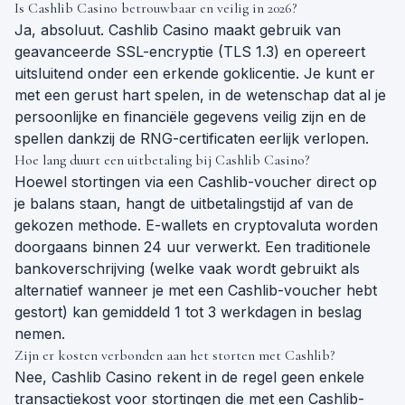
Is Cashlib Casino betrouwbaar en veilig in 2026?
Ja, absoluut. Cashlib Casino maakt gebruik van
geavanceerde SSL-encryptie (TLS 1.3) en opereert
uitsluitend onder een erkende goklicentie. Je kunt er
met een gerust hart spelen, in de wetenschap dat al je
persoonlijke en financiële gegevens veilig zijn en de
spellen dankzij de RNG-certificaten eerlijk verlopen.
Hoe lang duurt een uitbetaling bij Cashlib Casino?
Hoewel stortingen via een Cashlib-voucher direct op
je balans staan, hangt de uitbetalingstijd af van de
gekozen methode. E-wallets en cryptovaluta worden
doorgaans binnen 24 uur verwerkt. Een traditionele
bankoverschrijving (welke vaak wordt gebruikt als
alternatief wanneer je met een Cashlib-voucher hebt
gestort) kan gemiddeld 1 tot 3 werkdagen in beslag
nemen.
Zijn er kosten verbonden aan het storten met Cashlib?
Nee, Cashlib Casino rekent in de regel geen enkele
transactiekost voor stortingen die met een Cashlib-