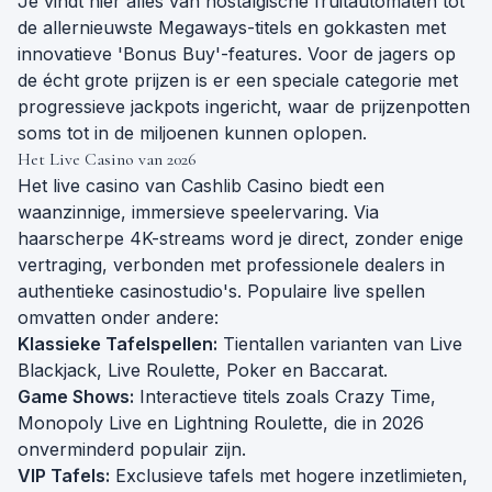
Je vindt hier alles van nostalgische fruitautomaten tot
de allernieuwste Megaways-titels en gokkasten met
innovatieve 'Bonus Buy'-features. Voor de jagers op
de écht grote prijzen is er een speciale categorie met
progressieve jackpots ingericht, waar de prijzenpotten
soms tot in de miljoenen kunnen oplopen.
Het Live Casino van 2026
Het live casino van Cashlib Casino biedt een
waanzinnige, immersieve speelervaring. Via
haarscherpe 4K-streams word je direct, zonder enige
vertraging, verbonden met professionele dealers in
authentieke casinostudio's. Populaire live spellen
omvatten onder andere:
Klassieke Tafelspellen:
Tientallen varianten van Live
Blackjack, Live Roulette, Poker en Baccarat.
Game Shows:
Interactieve titels zoals Crazy Time,
Monopoly Live en Lightning Roulette, die in 2026
onverminderd populair zijn.
VIP Tafels:
Exclusieve tafels met hogere inzetlimieten,