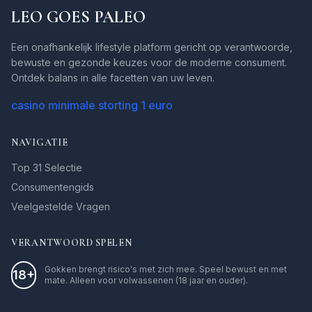
LEO GOES PALEO
Een onafhankelijk lifestyle platform gericht op verantwoorde,
bewuste en gezonde keuzes voor de moderne consument.
Ontdek balans in alle facetten van uw leven.
casino minimale storting 1 euro
NAVIGATIE
Top 31 Selectie
Consumentengids
Veelgestelde Vragen
VERANTWOORD SPELEN
Gokken brengt risico's met zich mee. Speel bewust en met
18+
mate. Alleen voor volwassenen (18 jaar en ouder).