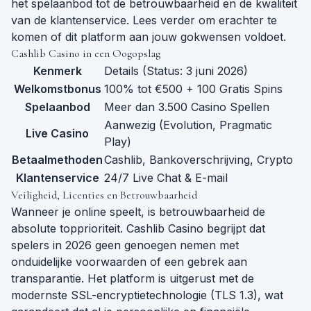
het spelaanbod tot de betrouwbaarheid en de kwaliteit
van de klantenservice. Lees verder om erachter te
komen of dit platform aan jouw gokwensen voldoet.
Cashlib Casino in een Oogopslag
Kenmerk
Details (Status: 3 juni 2026)
Welkomstbonus
100% tot €500 + 100 Gratis Spins
Spelaanbod
Meer dan 3.500 Casino Spellen
Aanwezig (Evolution, Pragmatic
Live Casino
Play)
Betaalmethoden
Cashlib, Bankoverschrijving, Crypto
Klantenservice
24/7 Live Chat & E-mail
Veiligheid, Licenties en Betrouwbaarheid
Wanneer je online speelt, is betrouwbaarheid de
absolute topprioriteit. Cashlib Casino begrijpt dat
spelers in 2026 geen genoegen nemen met
onduidelijke voorwaarden of een gebrek aan
transparantie. Het platform is uitgerust met de
modernste SSL-encryptietechnologie (TLS 1.3), wat