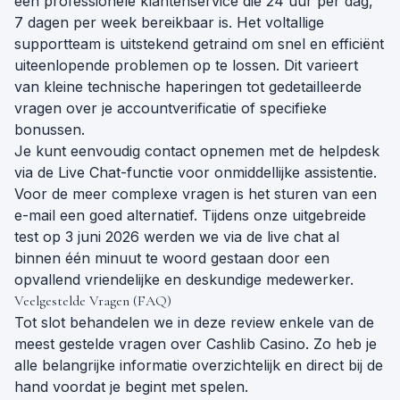
een professionele klantenservice die 24 uur per dag,
7 dagen per week bereikbaar is. Het voltallige
supportteam is uitstekend getraind om snel en efficiënt
uiteenlopende problemen op te lossen. Dit varieert
van kleine technische haperingen tot gedetailleerde
vragen over je accountverificatie of specifieke
bonussen.
Je kunt eenvoudig contact opnemen met de helpdesk
via de Live Chat-functie voor onmiddellijke assistentie.
Voor de meer complexe vragen is het sturen van een
e-mail een goed alternatief. Tijdens onze uitgebreide
test op 3 juni 2026 werden we via de live chat al
binnen één minuut te woord gestaan door een
opvallend vriendelijke en deskundige medewerker.
Veelgestelde Vragen (FAQ)
Tot slot behandelen we in deze review enkele van de
meest gestelde vragen over Cashlib Casino. Zo heb je
alle belangrijke informatie overzichtelijk en direct bij de
hand voordat je begint met spelen.