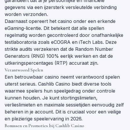
garandeert dat al je persoonlijke en financiële
gegevens via een ijzersterk versleutelde verbinding
worden verzonden.
Daarnaast opereert het casino onder een erkende
eGaming-licentie. Dit betekent dat alle spellen
regelmatig worden gecontroleerd door onafhankelijke
testlaboratoria zoals eCOGRA en iTech Labs. Deze
strikte audits verzekeren dat de Random Number
Generators (RNG) 100% eerlijk werken en dat de
uitkeringspercentages (RTP) accuraat zijn.
Verantwoord Spelen
Een betrouwbaar casino neemt verantwoord spelen
uiterst serieus. Cashlib Casino biedt diverse tools
waarmee spelers hun speelgedrag onder controle
kunnen houden. Je kunt stortingslimieten,
verlieslimieten en maximale sessietijden eenvoudig zelf
beheren in je account. Dit is cruciaal voor een veilige
en plezierige speelervaring in 2026.
Bonussen en Promoties bij Cashlib Casino