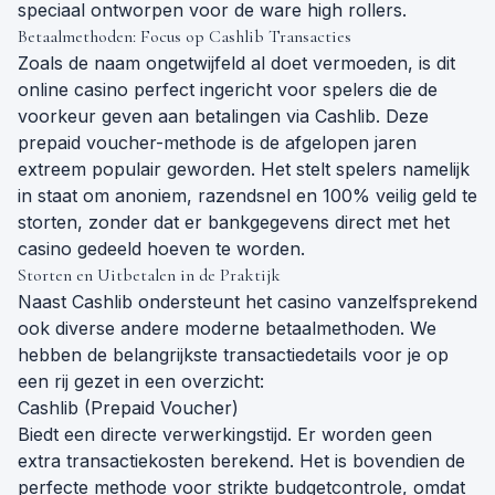
speciaal ontworpen voor de ware high rollers.
Betaalmethoden: Focus op Cashlib Transacties
Zoals de naam ongetwijfeld al doet vermoeden, is dit
online casino perfect ingericht voor spelers die de
voorkeur geven aan betalingen via Cashlib. Deze
prepaid voucher-methode is de afgelopen jaren
extreem populair geworden. Het stelt spelers namelijk
in staat om anoniem, razendsnel en 100% veilig geld te
storten, zonder dat er bankgegevens direct met het
casino gedeeld hoeven te worden.
Storten en Uitbetalen in de Praktijk
Naast Cashlib ondersteunt het casino vanzelfsprekend
ook diverse andere moderne betaalmethoden. We
hebben de belangrijkste transactiedetails voor je op
een rij gezet in een overzicht:
Cashlib (Prepaid Voucher)
Biedt een directe verwerkingstijd. Er worden geen
extra transactiekosten berekend. Het is bovendien de
perfecte methode voor strikte budgetcontrole, omdat